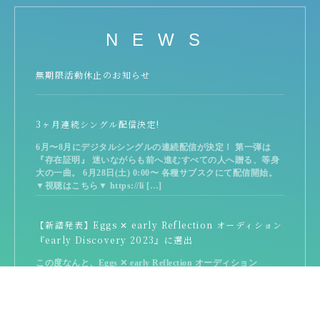
NEWS
無期限活動休止のお知らせ
3ヶ月連続シングル配信決定!
6月〜8月にデジタルシングルの連続配信が決定！ 第一弾は
『存在証明』 迷いながらも前へ進むすべての人へ贈る、等身
大の一曲。 6月28日(土) 0:00〜 各種サブスクにて配信開始。
▼視聴はこちら▼ https://li […]
【新譜発表】Eggs ✕ early Reflection オーディション
『early Discovery 2023』に選出
この度なんと、Eggs ✕ early Reflection オーディション
『early Discovery 2023』に選出されました。 それに伴い、賞
としてポニーキャニオンの「early Reflection」より『 […]