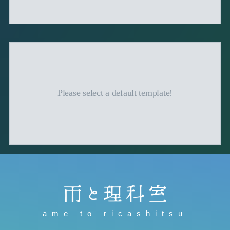
Please select a default template!
ame to ricashitsu