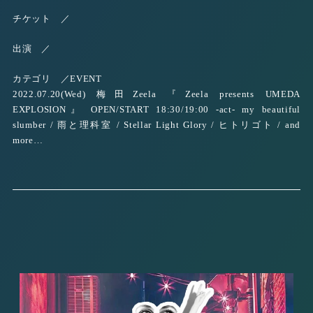
チケット ／
出演 ／
カテゴリ ／
EVENT
2022.07.20(Wed) 梅田Zeela 『Zeela presents UMEDA
EXPLOSION』 OPEN/START 18:30/19:00 -act- my beautiful
slumber / 雨と理科室 / Stellar Light Glory / ヒトリゴト / and
more…