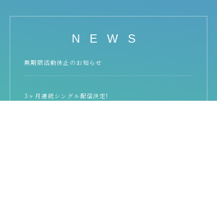
NEWS
無期限活動休止のお知らせ
3ヶ月連続シングル配信決定!
6月〜8月にデジタルシングルの連続配信が決定！ 第一弾は
『存在証明』 迷いながらも前へ進むすべての人へ贈る、等身
大の一曲。 6月28日(土) 0:00〜 各種サブスクにて配信開始。
▼視聴はこちら▼ https://li […]
【新譜発表】Eggs ✕ early Reflection オーディション
『early Discovery 2023』に選出
この度なんと、Eggs ✕ early Reflection オーディション
『early Discovery 2023』に選出されました。 それに伴い、賞
としてポニーキャニオンの「early Reflection」より『 […]